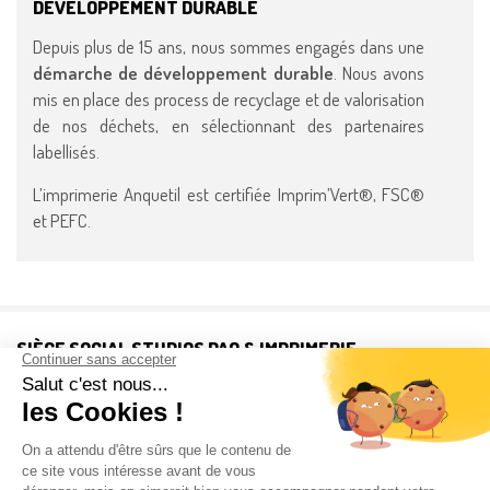
DÉVELOPPEMENT DURABLE
Depuis plus de 15 ans, nous sommes engagés dans une
démarche de développement durable
. Nous avons
mis en place des process de recyclage et de valorisation
de nos déchets, en sélectionnant des partenaires
labellisés.
L’imprimerie Anquetil est certifiée Imprim’Vert®, FSC®
et PEFC.
SIÈGE SOCIAL STUDIOS PAO & IMPRIMERIE
16, avenue de Suède B.P 97
14110 CONDE-EN-NORMANDIE
Tél : 02 31 69 04 26 - Fax : 02 31 69 37 30
anquetil@imprimerie-anquetil.fr
service.commercial@imprimerie-anquetil.fr